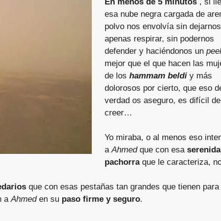
En menos de 5 minutos
, si ll
esa nube negra cargada de are
polvo nos envolvía sin dejarnos
apenas respirar, sin podernos
defender y haciéndonos un
peel
mejor que el que hacen las muj
de los
hammam beldi
y más
dolorosos por cierto, que eso d
verdad os aseguro, es difícil de
creer…
Yo miraba, o al menos eso inte
a
Ahmed
que con esa
serenida
pachorra
que le caracteriza, n
edarios
que con esas pestañas tan grandes que tienen para
n a
Ahmed
en su
paso firme y seguro
.