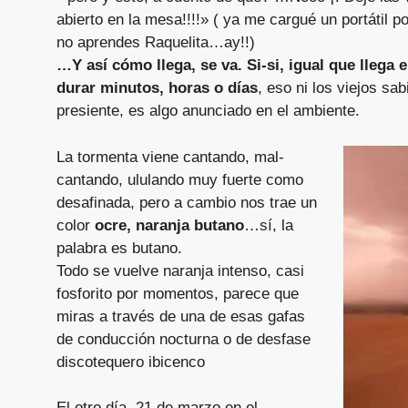
abierto en la mesa!!!!» ( ya me cargué un portátil
no aprendes Raquelita…ay!!)
…Y así cómo llega, se va. Si-si, igual que lleg
durar minutos, horas o días
, eso ni los viejos sa
presiente, es algo anunciado en el ambiente.
La tormenta viene cantando, mal-
cantando, ululando muy fuerte como
desafinada, pero a cambio nos trae un
color
ocre, naranja butano
…sí, la
palabra es butano.
Todo se vuelve naranja intenso, casi
fosforito por momentos, parece que
miras a través de una de esas gafas
de conducción nocturna o de desfase
discotequero ibicenco
El otro día, 21 de marzo en el