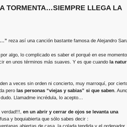
A TORMENTA…SIEMPRE LLEGA LA
ma…”
reza así una canción bastante famosa de Alejandro San
 por algo, lo complicado es saber el porqué en ese momento
cir en unos términos más suaves. Y es que cuando
la natu
den a veces sin orden ni concierto, muy marroquí, por ciert
ada pero
las personas “viejas y sabias” si que saben
. Aun
lo dudo. Llamadme incrédula, lo acepto…
 verdad!!!,
en un abrir y cerrar de ojos se levanta una
ifusa y boquiabierta que sólo sabes decir :
ventanas abiertas de casa, la colada tendida y el ordenador