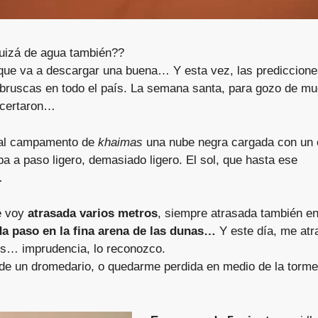
quizá de agua también??
 que va a descargar una buena… Y esta vez, las prediccion
s bruscas en todo el país. La semana santa, para gozo de m
 acertaron…
r al campamento de
khaimas
una nube negra cargada con un 
a a paso ligero, demasiado ligero. El sol, que hasta ese
…
e voy
atrasada varios metros
, siempre atrasada también e
 paso en la fina arena de las dunas…
Y este día, me atr
os… imprudencia, lo reconozco.
 de un dromedario, o quedarme perdida en medio de la tor