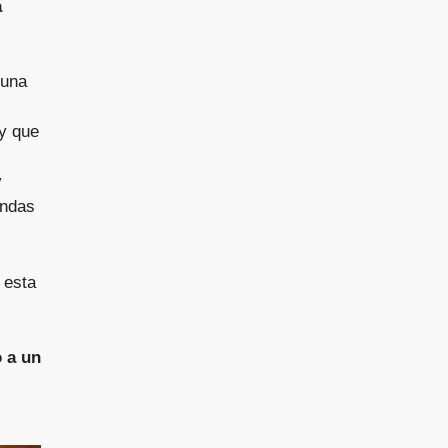
a
guna
y que
y
endas
 esta
 a un