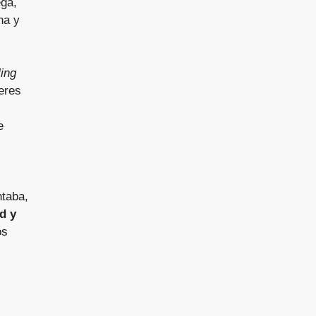
ega,
na y
ing
eres
e
ntaba,
d y
os