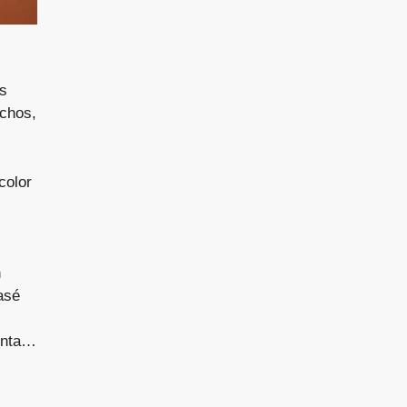
es
uchos,
color
n
asé
menta…