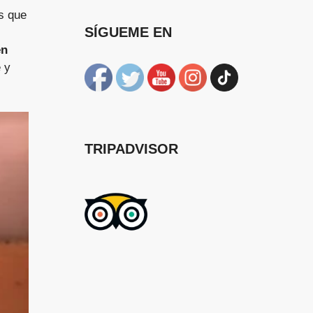
s que
SÍGUEME EN
en
e y
TRIPADVISOR