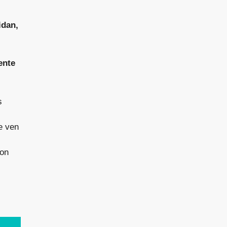
idan,
ente
s
e ven
ron