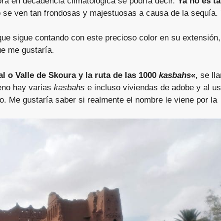
ora en decadencia climatológica se podría decir.
Ya no es t
 se ven tan frondosas y majestuosas a causa de la sequía.
ue sigue contando con este precioso color en su extensión
e me gustaría.
l o Valle de Skoura y la ruta de las 1000
kasbahs
«
, se ll
reno hay varias
kasbahs
e incluso viviendas de adobe y al us
o. Me gustaría saber si realmente el nombre le viene por la